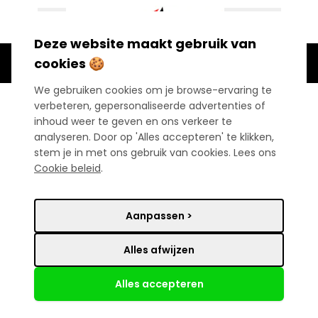
Ga naar de inhoud
Deze website maakt gebruik van
Waar ben je naar op zoek?
cookies 🍪
We gebruiken cookies om je browse-ervaring te
Home
/
Airsoft
/
Accessoires
/
Emblemen
verbeteren, gepersonaliseerde advertenties of
inhoud weer te geven en ons verkeer te
Emblemen
analyseren. Door op 'Alles accepteren' te klikken,
stem je in met ons gebruik van cookies. Lees ons
Cookie beleid
.
Filters
Aanpassen >
Alles afwijzen
4
producten
Alles accepteren